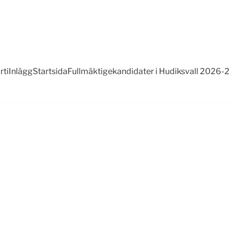
rti
Inlägg
Startsida
Fullmäktigekandidater i Hudiksvall 2026